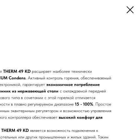
ел
THERM 49 KD
расширяет наиболее технически
IUM Condens
. Активный контроль горения, обеспечиваемый
ектроникой, гарантирует
экономичное потребление
енник из нержавеющей стали
с охлаждаемой передней
нового типа в сочетании с этой горелкой отличается
ности в плавно регулируемом диапазоне
15 - 100%
. Простое
енным эквитермным регулятором и возможностью управления
ного контроллера обеспечивает
высокий комфорт для
в THERM 49 KD
является возможность подключения к
отельных или других промышленных и жилых зданий. Таким