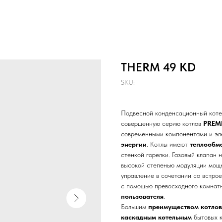
THERM 49 KD
SKU:
Подвесной конденсационный кот
совершенную серию котлов
PREM
современными компонентами и эл
энергии
. Котлы имеют
теплообм
стенкой горелки. Газовый клапан 
высокой степенью модуляции мощ
управление в сочетании со встро
с помощью превосходного комнат
пользователя
.
Большим
преимуществом котло
каскадным котельным
бытовых к