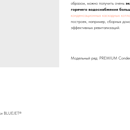
образом, можно получить очень
эк
горячего водоснабжения боль
конденсационных каскадных котл
построек, например, сборных домо
эффективных ревитализаций.
Модельный ряд: PREMIUM Conde
лки BLUEJET®